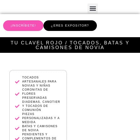
¡INSCRÍBETE!
¿ERES EXPOSITOR?
TU CLAVEL ROJO / TOCADOS, BATAS Y
CAMISONES DE NOVIA
TOCADOS
ARTESANALES PARA
NOVIAS Y NIÑAS
CORONITAS DE
FLORES
PRESERVADAS
DIADEMAS, CANOTIER
Y TOCADOS DE
COMUNIÓN
PIEZAS
PERSONALIZADAS Y A
MEDIDA
BATAS Y CAMISONES
DE NOVIA
PENDIENTES Y
COMPLEMENTOS DE